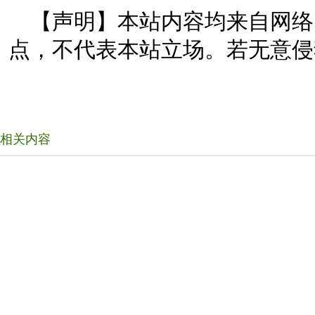
【声明】本站内容均来自网络
点，不代表本站立场。若无意侵
相关内容