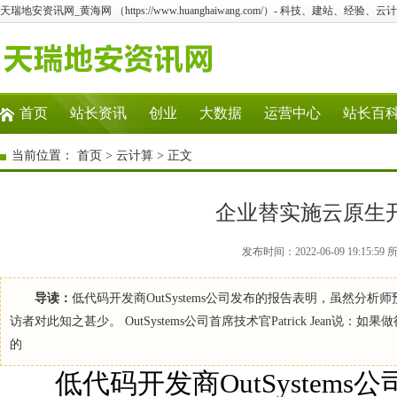
天瑞地安资讯网_黄海网 （https://www.huanghaiwang.com/）- 科技、建站、经验
首页
站长资讯
创业
大数据
运营中心
站长百
当前位置：
首页
>
云计算
> 正文
企业替实施云原生
发布时间：2022-06-09 19:1
导读：
低代码开发商OutSystems公司发布的报告表明，虽然分
访者对此知之甚少。 OutSystems公司首席技术官Patrick Je
的
低代码开发商OutSystems