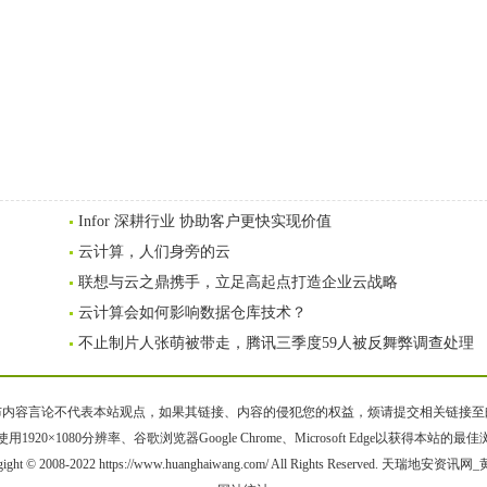
Infor 深耕行业 协助客户更快实现价值
云计算，人们身旁的云
联想与云之鼎携手，立足高起点打造企业云战略
云计算会如何影响数据仓库技术？
不止制片人张萌被带走，腾讯三季度59人被反舞弊调查处理
容言论不代表本站观点，如果其链接、内容的侵犯您的权益，烦请提交相关链接至邮箱bqsm
用1920×1080分辨率、谷歌浏览器Google Chrome、Microsoft Edge以获得本站的最
gight © 2008-2022 https://www.huanghaiwang.com/ All Rights Reserved. 天瑞地安资讯