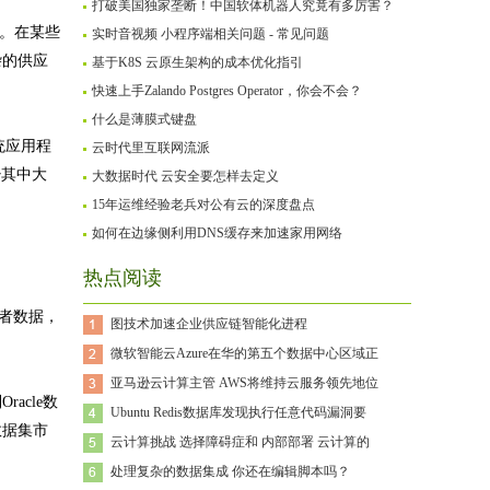
打破美国独家垄断！中国软体机器人究竟有多厉害？
处。在某些
实时音视频 小程序端相关问题 - 常见问题
杂的供应
基于K8S 云原生架构的成本优化指引
快速上手Zalando Postgres Operator，你会不会？
什么是薄膜式键盘
传统应用程
云时代里互联网流派
少其中大
大数据时代 云安全要怎样去定义
15年运维经验老兵对公有云的深度盘点
如何在边缘侧利用DNS缓存来加速家用网络
热点阅读
患者数据，
图技术加速企业供应链智能化进程
微软智能云Azure在华的第五个数据中心区域正
亚马逊云计算主管 AWS将维持云服务领先地位
acle数
Ubuntu Redis数据库发现执行任意代码漏洞要
数据集市
云计算挑战 选择障碍症和 内部部署 云计算的
处理复杂的数据集成 你还在编辑脚本吗？