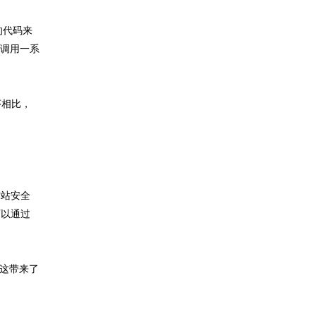
管的代码来
会调用一系
序相比，
作站安全
可以通过
。这带来了