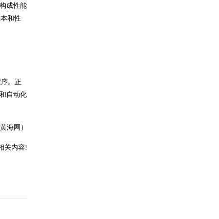
仅构成性能
成本和性
程序。正
性和自动化
_黄海网）
相关内容!