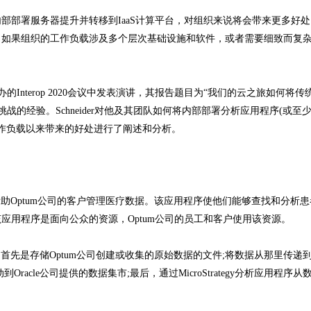
部部署服务器提升并转移到IaaS计算平台，对组织来说将会带来更多好
，如果组织的工作负载涉及多个层次基础设施和软件，或者需要细致而复
最近举办的Interop 2020会议中发表演讲，其报告题目为“我们的云之旅如何将
战的经验。Schneider对他及其团队如何将内部部署分析应用程序(或至
工作负载以来带来的好处进行了阐述和分析。
可以帮助Optum公司的客户管理医疗数据。该应用程序使他们能够查找和分析
应用程序是面向公众的资源，Optum公司的员工和客户使用该资源。
是存储Optum公司创建或收集的原始数据的文件;将数据从那里传递到Or
cle公司提供的数据集市;最后，通过MicroStrategy分析应用程序从