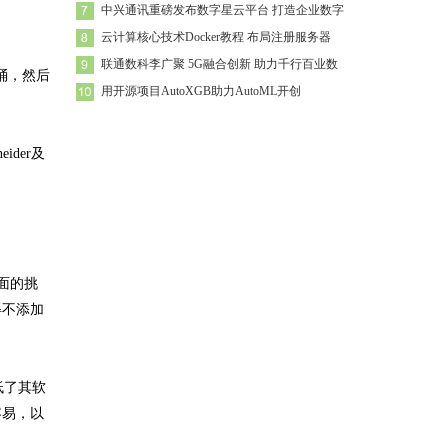
中兴通讯重磅发布数字星云平台 打造企业数字
云计算核心技术Docker教程 布局注册服务器
联通数科李广聚 5G融合创新 助力千行百业数
桶，然后
用开源项目AutoXGB助力AutoML开创
ider及
方面的挑
得不添加
低了其软
容易，以