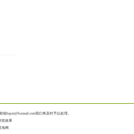
@foxmail.com我们将及时予以处理。
佳浏览效果
网_黄海网