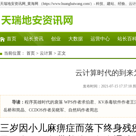
天瑞地安资讯网_黄海网 （https://www.huanghaiwang.com/）- 科技、建站、经验
首页
站长资讯
创业
大数据
运营中心
站长百
当前位置：
首页
>
云计算
> 正文
云计算时代的到来
发布时间：2021-07-15 17:3
导读：
程序英雄时代的衰落 WPS作者求伯君、KV杀毒软件作者王
岳桥和简晶、CCDOS作者吴晓军、自然码作者周志
三岁因小儿麻痹症而落下终身残