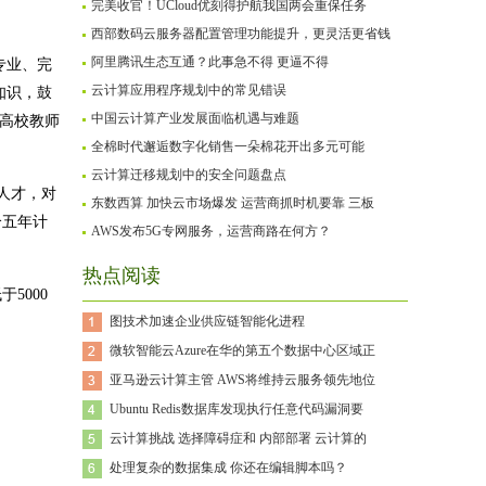
完美收官！UCloud优刻得护航我国两会重保任务
西部数码云服务器配置管理功能提升，更灵活更省钱
阿里腾讯生态互通？此事急不得 更逼不得
专业、完
云计算应用程序规划中的常见错误
知识，鼓
中国云计算产业发展面临机遇与难题
名高校教师
全棉时代邂逅数字化销售一朵棉花开出多元可能
云计算迁移规划中的安全问题盘点
人才，对
东数西算 加快云市场爆发 运营商抓时机要靠 三板
个五年计
AWS发布5G专网服务，运营商路在何方？
热点阅读
于5000
图技术加速企业供应链智能化进程
微软智能云Azure在华的第五个数据中心区域正
亚马逊云计算主管 AWS将维持云服务领先地位
Ubuntu Redis数据库发现执行任意代码漏洞要
云计算挑战 选择障碍症和 内部部署 云计算的
处理复杂的数据集成 你还在编辑脚本吗？