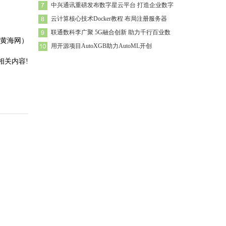
中兴通讯重磅发布数字星云平台 打造企业数字
云计算核心技术Docker教程 布局注册服务器
联通数科李广聚 5G融合创新 助力千行百业数
_黄海网）
用开源项目AutoXGB助力AutoML开创
相关内容!